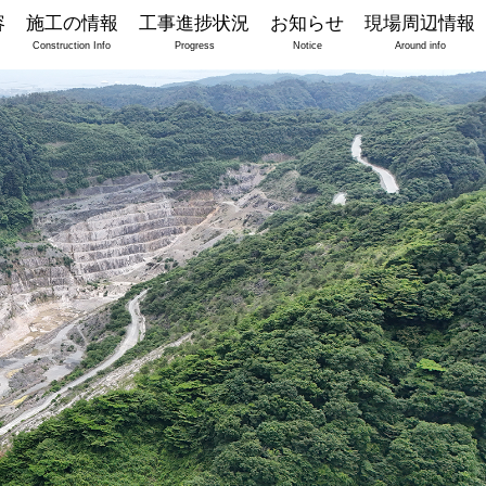
容
施工の情報
工事進捗状況
お知らせ
現場周辺情報
Construction Info
Progress
Notice
Around info